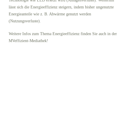
Technologie wie LED ersetzt wird (Anlagenverluste). Weiterhin
lässt sich die Energieeffizienz steigern, indem bisher ungenutzte
Energieanteile wie z. B. Abwärme genutzt werden
(Nutzungsverluste).
Weitere Infos zum Thema Energieeffizienz finden Sie auch in der
MVeffizient-Mediathek!
Schauen Sie sich auch in
der MVeffizient-Mediathek
um!
Hi
er
st
eh