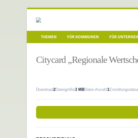
THEMEN
FÜR KOMMUNEN
FÜR UNTERNE
Startseite
»
Citycard „Regionale Wertschöpfung“
Citycard „Regionale Wertsc
Download
2
Dateigröße
3 MB
Datei-Anzahl
1
Erstellungsdat