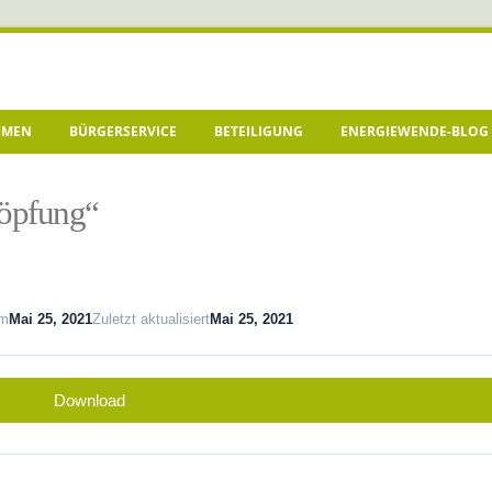
HMEN
BÜRGERSERVICE
BETEILIGUNG
ENERGIEWENDE-BLOG
höpfung“
um
Mai 25, 2021
Zuletzt aktualisiert
Mai 25, 2021
Download