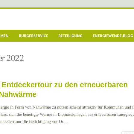
HMEN
BÜRGERSERVICE
BETEILIGUNG
ENERGIEWENDE-BLOG
er 2022
 Entdeckertour zu den erneuerbaren
d Nahwärme
gie in Form von Nahwärme zu nutzen scheint attraktiv für Kommunen und i
lässt sich die benötigte Wärme in Biomasseanlagen aus erneuerbaren Energiequ
deckertour die Besichtigung vor Ort...