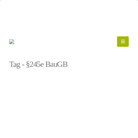
Startseite
»
§245e BauGB
Tag - §245e BauGB