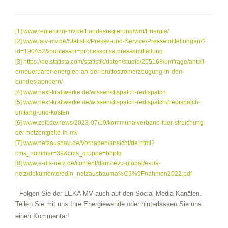
[1]
www.regierung-mv.de/Landesregierung/wm/Energie/
[2]
www.laiv-mv.de/Statistik/Presse-und-Service/Pressemitteilungen/?
id=190452&processor=processor.sa.pressemitteilung
[3]
https://de.statista.com/statistik/daten/studie/255168/umfrage/anteil-
erneuerbarer-energien-an-der-bruttostromerzeugung-in-den-
bundeslaendern/
[4]
www.next-kraftwerke.de/wissen/dispatch-redispatch
[5]
www.next-kraftwerke.de/wissen/dispatch-redispatch#redispatch-
umfang-und-kosten
[6]
www.zeit.de/news/2023-07/19/kommunalverband-fuer-streichung-
der-netzentgelte-in-mv
[7]
www.netzausbau.de/Vorhaben/ansicht/de.html?
cms_nummer=39&cms_gruppe=bbplg
[8]
www.e-dis-netz.de/content/dam/revu-global/e-dis-
netz/dokumente/edin_netzausbauma%C3%9Fnahmen2022.pdf
Folgen Sie der LEKA MV auch auf den Social Media Kanälen.
Teilen Sie mit uns Ihre Energiewende oder hinterlassen Sie uns
einen Kommentar!