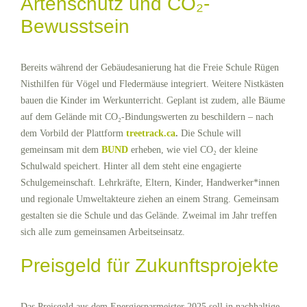
Artenschutz und CO₂-
Bewusstsein
Bereits während der Gebäudesanierung hat die Freie Schule Rügen
Nisthilfen für Vögel und Fledermäuse integriert. Weitere Nistkästen
bauen die Kinder im Werkunterricht. Geplant ist zudem, alle Bäume
auf dem Gelände mit CO₂-Bindungswerten zu beschildern – nach
dem Vorbild der Plattform
treetrack.ca
.
Die Schule will
gemeinsam mit dem
BUND
erheben, wie viel CO₂ der kleine
Schulwald speichert. Hinter all dem steht eine engagierte
Schulgemeinschaft. Lehrkräfte, Eltern, Kinder, Handwerker*innen
und regionale Umweltakteure ziehen an einem Strang. Gemeinsam
gestalten sie die Schule und das Gelände. Zweimal im Jahr treffen
sich alle zum gemeinsamen Arbeitseinsatz.
Preisgeld für Zukunftsprojekte
Das Preisgeld aus dem Energiesparmeister 2025 soll in nachhaltige