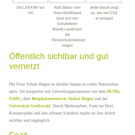
Die LEKA MV vor
Ralf Stüber vom
Jeder Baum zeigt
Ort
Team MVeffizient
an, wie viel CO2
lässt sich von
er einspart
Schulleiterin
Mandy Landmann
die
Klimaschutzmaßnahmen
zeigen
Öffentlich sichtbar und gut
vernetzt
Die Freie Schule Rügen ist darüber hinaus in vielen Netzwerken
aktiv. Sie kooperiert mit Umweltorganisationen wie dem
BUND
,
NABU
,
dem
Biosphärenreservat Südost-Rügen
und der
Universität Greifswald
. Durch Medienarbeit, Feste im Dorf,
Kunstprojekte und den offenen Schulhof macht sie ihre Arbeit
sichtbar und zugänglich.