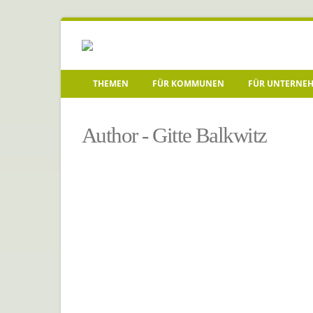
THEMEN
FÜR KOMMUNEN
FÜR UNTERNE
Startseite
»
Archive für Gitte Balkwitz
»
Seite 2
Author - Gitte Balkwitz