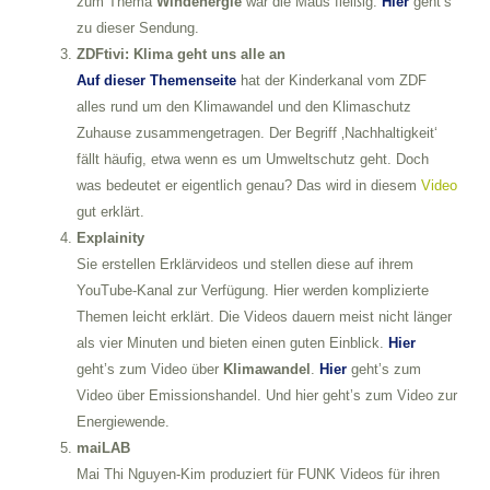
zum Thema
Windenergie
war die Maus fleißig.
Hier
geht‘s
zu dieser Sendung.
ZDFtivi: Klima geht uns alle an
Auf dieser Themenseite
hat der Kinderkanal vom ZDF
alles rund um den Klimawandel und den Klimaschutz
Zuhause zusammengetragen. Der Begriff ‚Nachhaltigkeit‘
fällt häufig, etwa wenn es um Umweltschutz geht. Doch
was bedeutet er eigentlich genau? Das wird in diesem
Video
gut erklärt.
Explainity
Sie erstellen Erklärvideos und stellen diese auf ihrem
YouTube-Kanal zur Verfügung. Hier werden komplizierte
Themen leicht erklärt. Die Videos dauern meist nicht länger
als vier Minuten und bieten einen guten Einblick.
Hier
geht’s zum Video über
Klimawandel
.
Hier
geht’s zum
Video über Emissionshandel. Und hier geht’s zum Video zur
Energiewende.
maiLAB
Mai Thi Nguyen-Kim produziert für FUNK Videos für ihren